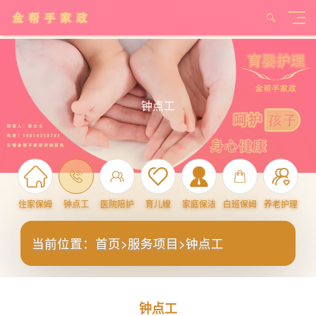
钟点工
住家保姆
钟点工
医院陪护
育儿嫂
家庭保洁
白班保姆
养老护理
当前位置：
首页
>
服务项目
>
钟点工
钟点工