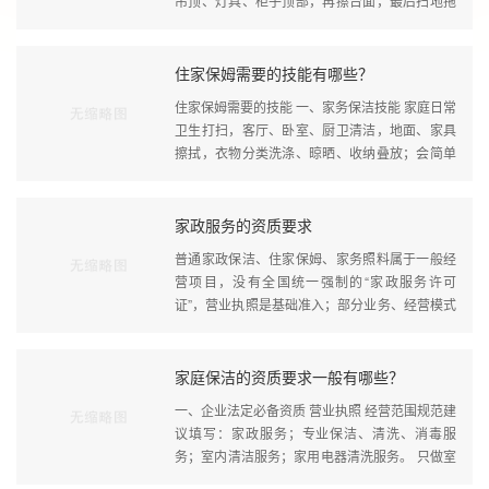
吊顶、灯具、柜子顶部，再擦台面，最后扫地拖
地；先做除尘、掸灰，再做湿擦，防···
住家保姆需要的技能有哪些？
住家保姆需要的技能 一、家务保洁技能 家庭日常
卫生打扫，客厅、卧室、厨卫清洁，地面、家具
擦拭，衣物分类洗涤、晾晒、收纳叠放；会简单
衣物熨烫。
家政服务的资质要求
普通家政保洁、住家保姆、家务照料属于一般经
营项目，没有全国统一强制的“家政服务许可
证”，营业执照是基础准入；部分业务、经营模式
需要额外办理许可；技能证书属于市场···
家庭保洁的资质要求一般有哪些？
一、企业法定必备资质 营业执照 经营范围规范建
议填写：家政服务；专业保洁、清洗、消毒服
务；室内清洁服务；家用电器清洗服务。 只做室
内家庭保洁，属于一般经营项目，无需···