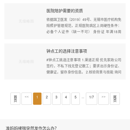
医院陪护需要的资质
依据国卫医发〔2019〕49号、无锡市医疗机构免
陪照护管理规范，正规医院病区上岗硬性条件：
必备个人证件（缺一不可） 身份证 年满18周
岁，一般不超过60周岁，无犯罪记录、无···
钟点工的选择注意事项
#钟点工挑选注意事项 1.渠道正规 优先家政公司
签约，不私下找无登记散工；要求出示身份证、
健康证，留存身份信息。 2.核验背景与技能 询问
从业时长、擅长项目（保洁/做饭/看···
首
1
2
3
4
5
1/7
尾
···
<<
>>
页
页
准妈妈哮喘突然发作怎么办？