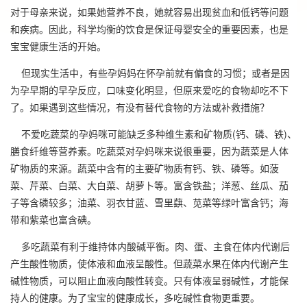
对于母亲来说，如果她营养不良，她就容易出现贫血和低钙等问题
和疾病。因此，科学均衡的饮食是保证母婴安全的重要因素，也是
宝宝健康生活的开始。
但现实生活中，有些孕妈妈在怀孕前就有偏食的习惯；或者是因
为孕早期的早孕反应，口味变化明显，但原来爱吃的食物却吃不下
了。如果遇到这些情况，有没有替代食物的方法或补救措施？
不爱吃蔬菜的孕妈咪可能缺乏多种维生素和矿物质(钙、磷、铁)、
膳食纤维等营养素。吃蔬菜对孕妈咪来说很重要，因为蔬菜是人体
矿物质的来源。蔬菜中含有的主要矿物质有钙、铁、磷等。如菠
菜、芹菜、白菜、大白菜、胡萝卜等。富含铁盐；洋葱、丝瓜、茄
子等含磷较多；油菜、羽衣甘蓝、雪里蕻、苋菜等绿叶富含钙；海
带和紫菜也富含碘。
多吃蔬菜有利于维持体内酸碱平衡。肉、蛋、主食在体内代谢后
产生酸性物质，使体液和血液呈酸性。但蔬菜水果在体内代谢产生
碱性物质，可以阻止血液向酸性转变。只有体液呈弱碱性，才能保
持人的健康。为了宝宝的健康成长，多吃碱性食物更重要。