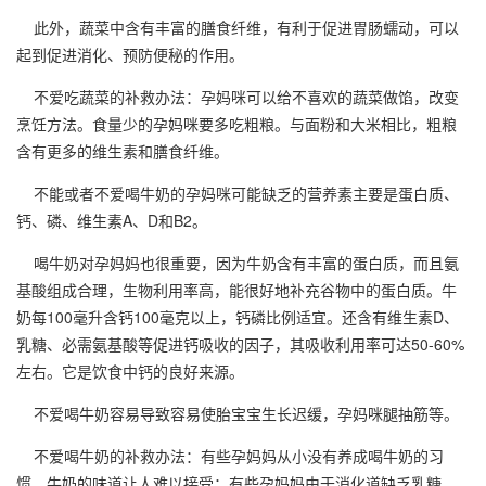
此外，蔬菜中含有丰富的膳食纤维，有利于促进胃肠蠕动，可以
起到促进消化、预防便秘的作用。
不爱吃蔬菜的补救办法：孕妈咪可以给不喜欢的蔬菜做馅，改变
烹饪方法。食量少的孕妈咪要多吃粗粮。与面粉和大米相比，粗粮
含有更多的维生素和膳食纤维。
不能或者不爱喝牛奶的孕妈咪可能缺乏的营养素主要是蛋白质、
钙、磷、维生素A、D和B2。
喝牛奶对孕妈妈也很重要，因为牛奶含有丰富的蛋白质，而且氨
基酸组成合理，生物利用率高，能很好地补充谷物中的蛋白质。牛
奶每100毫升含钙100毫克以上，钙磷比例适宜。还含有维生素D、
乳糖、必需氨基酸等促进钙吸收的因子，其吸收利用率可达50-60%
左右。它是饮食中钙的良好来源。
不爱喝牛奶容易导致容易使胎宝宝生长迟缓，孕妈咪腿抽筋等。
不爱喝牛奶的补救办法：有些孕妈妈从小没有养成喝牛奶的习
惯，牛奶的味道让人难以接受；有些孕妈妈由于消化道缺乏乳糖