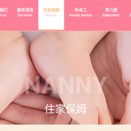
我们
服务项目
住家保姆
钟点工
育儿嫂
t us
Services
Nanny
Hourly worker
Babysitter
NANNY
住家保姆