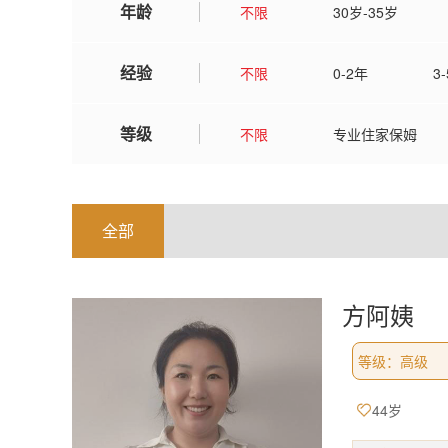
年龄
不限
30岁-35岁
经验
不限
0-2年
3
等级
不限
专业住家保姆
全部
方阿姨
等级：高级
44岁