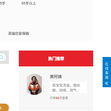
55岁
55岁以上
高端住家保姆
热门推荐
在
线
客
黄阿姨
服
给宝宝洗澡，做扶
触，拍嗝，排气···
已有
94
次查看
多