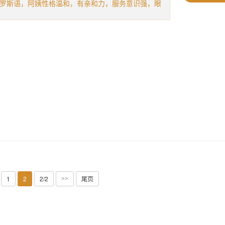
罗斯语，阿姨性格温和，有亲和力，服务意识强，眼
1
2
2/2
尾页
>>