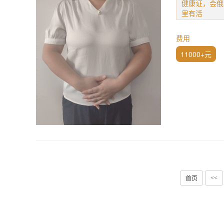
健康证，会俄
里有活
费用
11000+元
首页
<<